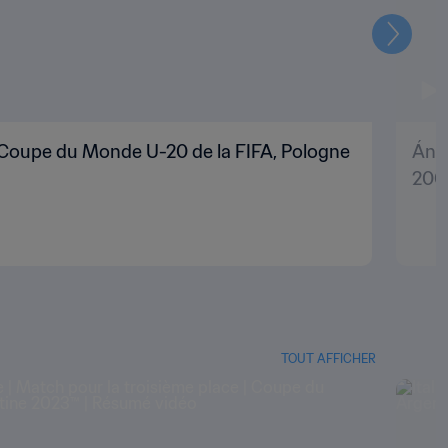
Suivant
| Coupe du Monde U-20 de la FIFA, Pologne
Ánge
200
TOUT AFFICHER