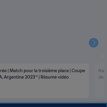
Suivant
rée | Match pour la troisième place | Coupe
Ital
A, Argentine 2023™ | Résumé vidéo
de l