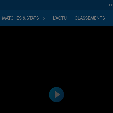
FI
MATCHES & STATS
L'ACTU
CLASSEMENTS