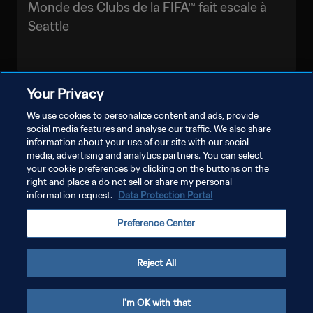
Monde des Clubs de la FIFA™ fait escale à
Seattle
Your Privacy
PLUS
We use cookies to personalize content and ads, provide
social media features and analyse our traffic. We also share
information about your use of our site with our social
media, advertising and analytics partners. You can select
your cookie preferences by clicking on the buttons on the
right and place a do not sell or share my personal
information request.
Data Protection Portal
POLITIQUE DE CONFIDENTIALITÉ
Preference Center
CONDITIONS D'UTILISATION
GÉRER VOS PRÉFÉRENCES SUR LES COOKIES
Reject All
Copyright © 1994 - 2026 FIFA. Tous droits réservés.
I'm OK with that