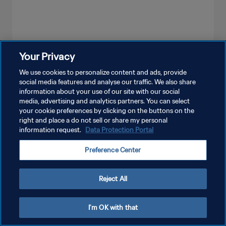
Your Privacy
PLUS
We use cookies to personalize content and ads, provide
social media features and analyse our traffic. We also share
information about your use of our site with our social
media, advertising and analytics partners. You can select
your cookie preferences by clicking on the buttons on the
right and place a do not sell or share my personal
information request.
Data Protection Portal
POLITIQUE DE CONFIDENTIALITÉ
Preference Center
CONDITIONS D'UTILISATION
GÉRER VOS PRÉFÉRENCES SUR LES COOKIES
Reject All
Copyright © 1994 - 2026 FIFA. Tous droits réservés.
I'm OK with that