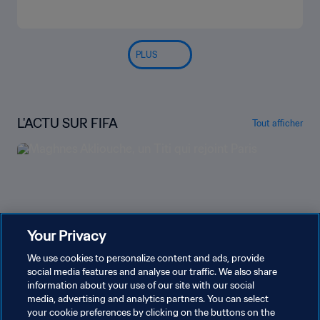
PLUS
L'ACTU SUR FIFA
Tout afficher
Your Privacy
We use cookies to personalize content and ads, provide
social media features and analyse our traffic. We also share
information about your use of our site with our social
media, advertising and analytics partners. You can select
your cookie preferences by clicking on the buttons on the
Maghnes Akliouche, un Titi qui rejoint Paris