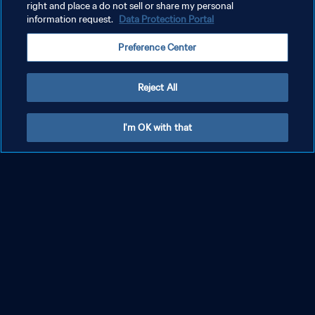
right and place a do not sell or share my personal
information request.
Data Protection Portal
Preference Center
Reject All
I'm OK with that
Sortie de la chanson officielle de la Coupe
du Monde Féminine U-20 2026