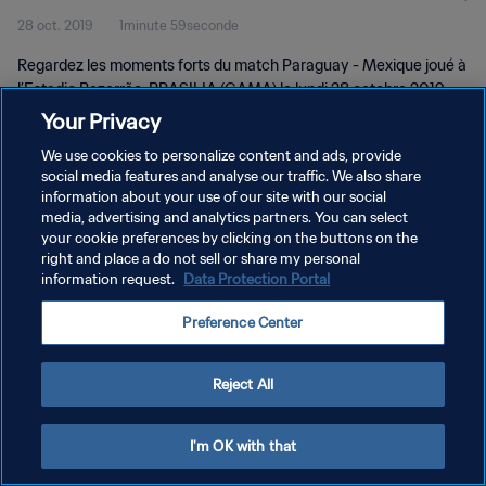
28 oct. 2019
1minute 59seconde
Regardez les moments forts du match Paraguay - Mexique joué à
l’Estadio Bezerrão, BRASILIA (GAMA) le lundi 28 octobre 2019.
Your Privacy
We use cookies to personalize content and ads, provide
social media features and analyse our traffic. We also share
information about your use of our site with our social
media, advertising and analytics partners. You can select
POLITIQUE DE CONFIDENTIALITÉ
your cookie preferences by clicking on the buttons on the
right and place a do not sell or share my personal
CONDITIONS D'UTILISATION
information request.
Data Protection Portal
GÉRER VOS PRÉFÉRENCES SUR LES COOKIES
Preference Center
Copyright © 1994 - 2026 FIFA. Tous droits réservés.
Reject All
I'm OK with that