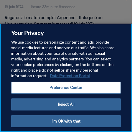
19 juin 1974
1heure 33minute 9seconde
Regardez le match complet Argentine - Italie joué au
Neckarstadion, Stuttgart le mercredi 19 juin 1974.
Your Privacy
We use cookies to personalize content and ads, provide
social media features and analyse our traffic. We also share
information about your use of our site with our social
media, advertising and analytics partners. You can select
POLITIQUE DE CONFIDENTIALITÉ
your cookie preferences by clicking on the buttons on the
right and place a do not sell or share my personal
CONDITIONS D'UTILISATION
information request.
Data Protection Portal
GÉRER VOS PRÉFÉRENCES SUR LES COOKIES
Preference Center
Copyright © 1994 - 2026 FIFA. Tous droits réservés.
Reject All
I'm OK with that