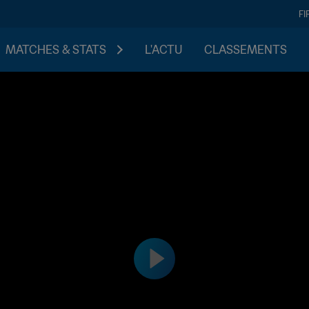
FI
MATCHES & STATS
L'ACTU
CLASSEMENTS