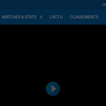
FI
MATCHES & STATS
L'ACTU
CLASSEMENTS