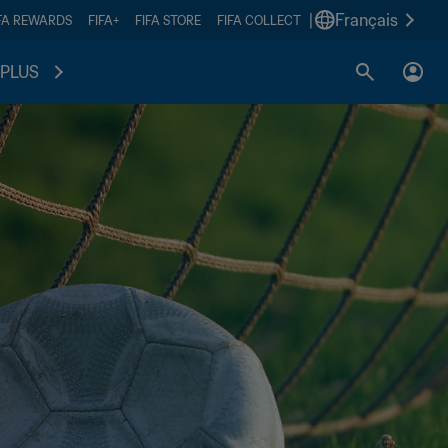
|
Français
FA REWARDS
FIFA+
FIFA STORE
FIFA COLLECT
PLUS