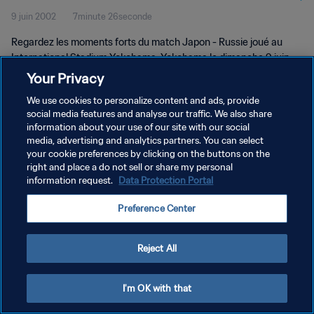
9 juin 2002
7minute 26seconde
Regardez les moments forts du match Japon - Russie joué au
International Stadium Yokohama, Yokohama le dimanche 9 juin
2002.
Your Privacy
We use cookies to personalize content and ads, provide
social media features and analyse our traffic. We also share
information about your use of our site with our social
media, advertising and analytics partners. You can select
your cookie preferences by clicking on the buttons on the
POLITIQUE DE CONFIDENTIALITÉ
right and place a do not sell or share my personal
information request.
Data Protection Portal
CONDITIONS D'UTILISATION
Preference Center
GÉRER VOS PRÉFÉRENCES SUR LES COOKIES
Copyright © 1994 - 2026 FIFA. Tous droits réservés.
Reject All
I'm OK with that