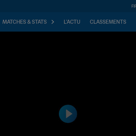
FI
MATCHES & STATS
L'ACTU
CLASSEMENTS