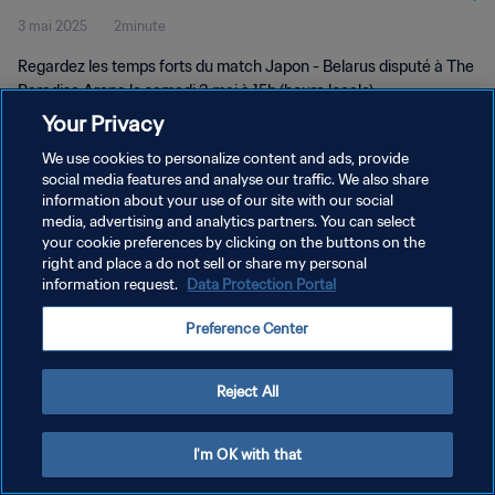
3 mai 2025
2minute
forts
Regardez les temps forts du match Japon - Belarus disputé à The
Paradise Arena le samedi 3 mai à 15h (heure locale).
Your Privacy
We use cookies to personalize content and ads, provide
social media features and analyse our traffic. We also share
information about your use of our site with our social
media, advertising and analytics partners. You can select
POLITIQUE DE CONFIDENTIALITÉ
your cookie preferences by clicking on the buttons on the
right and place a do not sell or share my personal
CONDITIONS D'UTILISATION
information request.
Data Protection Portal
GÉRER VOS PRÉFÉRENCES SUR LES COOKIES
Preference Center
Copyright © 1994 - 2026 FIFA. Tous droits réservés.
Reject All
I'm OK with that