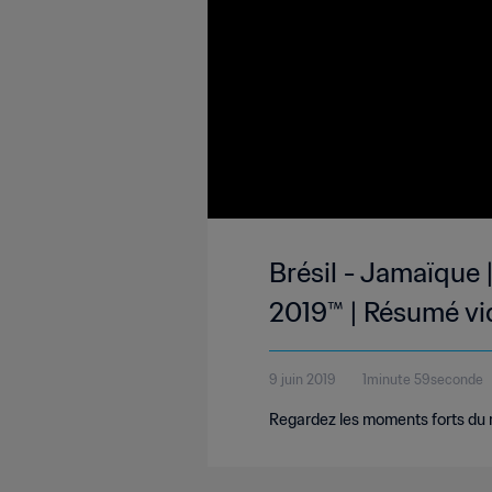
Brésil - Jamaïque
2019™ | Résumé v
9 juin 2019
1minute 59seconde
Regardez les moments forts du m