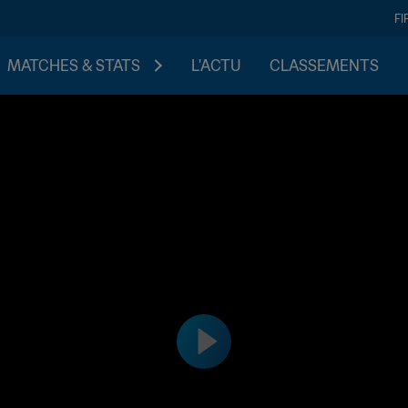
FI
MATCHES & STATS
L'ACTU
CLASSEMENTS