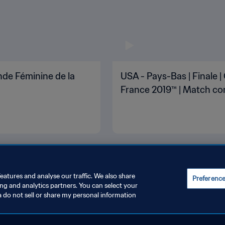
nde Féminine de la
USA - Pays-Bas | Finale 
France 2019™ | Match co
eatures and analyse our traffic. We also share
Preferenc
ing and analytics partners. You can select your
a do not sell or share my personal information
ONDITIONS D'UTILISATION