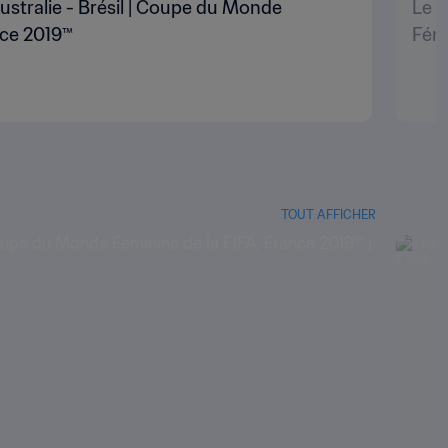
 Australie - Brésil | Coupe du Monde
Le b
nce 2019™
Fémi
TOUT AFFICHER