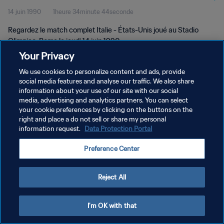
14 juin 1990
1heure 34minute 44seconde
Regardez le match complet Italie - États-Unis joué au Stadio
Olimpico, Rome le jeudi 14 juin 1990.
Your Privacy
We use cookies to personalize content and ads, provide
social media features and analyse our traffic. We also share
information about your use of our site with our social
media, advertising and analytics partners. You can select
POLITIQUE DE CONFIDENTIALITÉ
your cookie preferences by clicking on the buttons on the
right and place a do not sell or share my personal
CONDITIONS D'UTILISATION
information request.
Data Protection Portal
GÉRER VOS PRÉFÉRENCES SUR LES COOKIES
Preference Center
Copyright © 1994 - 2026 FIFA. Tous droits réservés.
Reject All
I'm OK with that