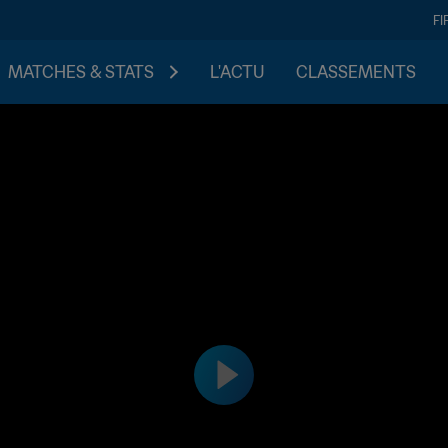
FI
MATCHES & STATS
L'ACTU
CLASSEMENTS