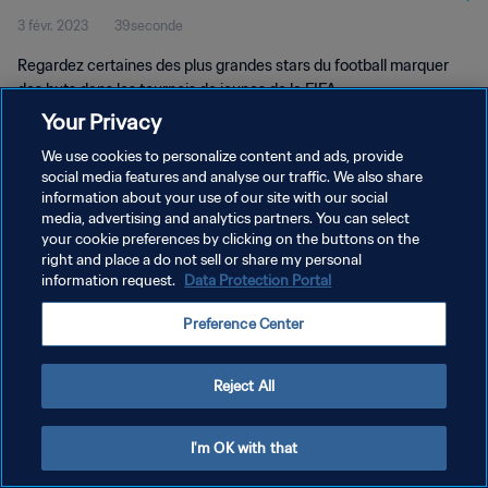
3 févr. 2023
39seconde
Regardez certaines des plus grandes stars du football marquer
des buts dans les tournois de jeunes de la FIFA.
Your Privacy
We use cookies to personalize content and ads, provide
social media features and analyse our traffic. We also share
information about your use of our site with our social
media, advertising and analytics partners. You can select
POLITIQUE DE CONFIDENTIALITÉ
your cookie preferences by clicking on the buttons on the
right and place a do not sell or share my personal
CONDITIONS D'UTILISATION
information request.
Data Protection Portal
GÉRER VOS PRÉFÉRENCES SUR LES COOKIES
Preference Center
Copyright © 1994 - 2026 FIFA. Tous droits réservés.
Reject All
I'm OK with that