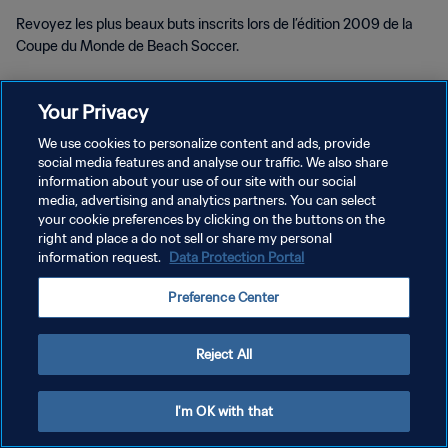
Revoyez les plus beaux buts inscrits lors de l’édition 2009 de la
Coupe du Monde de Beach Soccer.
Your Privacy
We use cookies to personalize content and ads, provide
social media features and analyse our traffic. We also share
POLITIQUE DE CONFIDENTIALITÉ
information about your use of our site with our social
media, advertising and analytics partners. You can select
CONDITIONS D'UTILISATION
your cookie preferences by clicking on the buttons on the
right and place a do not sell or share my personal
GÉRER VOS PRÉFÉRENCES SUR LES COOKIES
information request.
Data Protection Portal
Copyright © 1994 - 2026 FIFA. Tous droits réservés.
Preference Center
Reject All
I'm OK with that