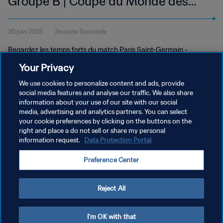
Groupe B | Coupe du Monde des
Clubs de la FIFA 2025™ | Temps
20 juin 2025
2minute 5seconde
forts
Regardez les temps forts du match Paris Saint-Germain -
Botafogo disputé au Rose Bowl Stadium de Los Angeles le jeudi
Your Privacy
19 juin à 18h (heure locale).
We use cookies to personalize content and ads, provide
social media features and analyse our traffic. We also share
information about your use of our site with our social
media, advertising and analytics partners. You can select
your cookie preferences by clicking on the buttons on the
right and place a do not sell or share my personal
information request.
Data Protection Portal
POLITIQUE DE CONFIDENTIALITÉ
Preference Center
CONDITIONS D'UTILISATION
GÉRER VOS PRÉFÉRENCES SUR LES COOKIES
Reject All
Copyright © 1994 - 2026 FIFA. Tous droits réservés.
I'm OK with that