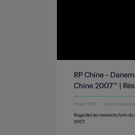
RP Chine - Danema
Chine 2007™ | Ré
12 sept. 2007
1minute 59second
Regardez les moments forts du
2007.