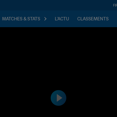
FI
MATCHES & STATS
L'ACTU
CLASSEMENTS