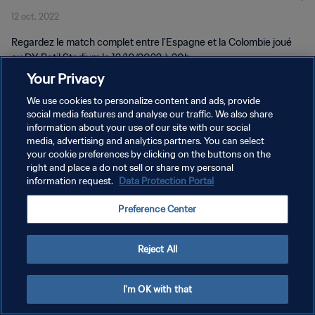
12 oct. 2022
Regardez le match complet entre l'Espagne et la Colombie joué
au DY Patil Stadium le 12/10/2022 à 20h.
Your Privacy
We use cookies to personalize content and ads, provide
social media features and analyse our traffic. We also share
information about your use of our site with our social
media, advertising and analytics partners. You can select
POLITIQUE DE CONFIDENTIALITÉ
your cookie preferences by clicking on the buttons on the
right and place a do not sell or share my personal
CONDITIONS D'UTILISATION
information request.
Data Protection Portal
GÉRER VOS PRÉFÉRENCES SUR LES COOKIES
Preference Center
Copyright © 1994 - 2026 FIFA. Tous droits réservés.
Reject All
I'm OK with that