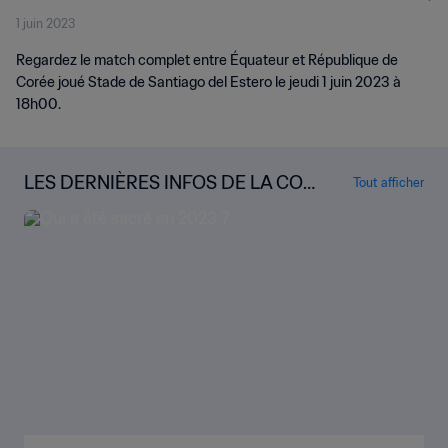
1 juin 2023
2023™ | Replay
Regardez le match complet entre Équateur et République de
Corée joué Stade de Santiago del Estero le jeudi 1 juin 2023 à
18h00.
LES DERNIÈRES INFOS DE LA COU
Tout afficher
PE DU MONDE U-20 DE LA FIFA