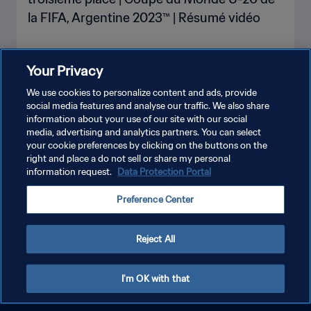
la FIFA, Argentine 2023™ | Résumé vidéo
Your Privacy
PLUS
We use cookies to personalize content and ads, provide
social media features and analyse our traffic. We also share
information about your use of our site with our social
media, advertising and analytics partners. You can select
your cookie preferences by clicking on the buttons on the
right and place a do not sell or share my personal
information request.
Data Protection Portal
POLITIQUE DE CONFIDENTIALITÉ
Preference Center
CONDITIONS D'UTILISATION
GÉRER VOS PRÉFÉRENCES SUR LES COOKIES
Reject All
Copyright © 1994 - 2026 FIFA. Tous droits réservés.
I'm OK with that