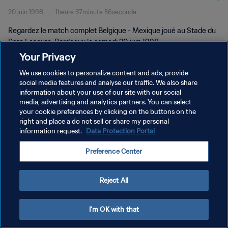
20 juin 1998
1heure 37minute 56seconde
Regardez le match complet Belgique - Mexique joué au Stade du
Parc Lescure, Bordeaux le samedi 20 juin 1998.
Your Privacy
We use cookies to personalize content and ads, provide
social media features and analyse our traffic. We also share
information about your use of our site with our social
media, advertising and analytics partners. You can select
POLITIQUE DE CONFIDENTIALITÉ
your cookie preferences by clicking on the buttons on the
right and place a do not sell or share my personal
CONDITIONS D'UTILISATION
information request.
Data Protection Portal
GÉRER VOS PRÉFÉRENCES SUR LES COOKIES
Preference Center
Copyright © 1994 - 2026 FIFA. Tous droits réservés.
Reject All
I'm OK with that