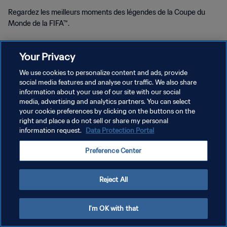
Regardez les meilleurs moments des légendes de la Coupe du
Monde de la FIFA™.
Your Privacy
We use cookies to personalize content and ads, provide
social media features and analyse our traffic. We also share
POLITIQUE DE CONFIDENTIALITÉ
information about your use of our site with our social
media, advertising and analytics partners. You can select
CONDITIONS D'UTILISATION
your cookie preferences by clicking on the buttons on the
right and place a do not sell or share my personal
GÉRER VOS PRÉFÉRENCES SUR LES COOKIES
information request.
Data Protection Portal
Copyright © 1994 - 2026 FIFA. Tous droits réservés.
Preference Center
Reject All
I'm OK with that