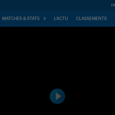
FI
MATCHES & STATS
L'ACTU
CLASSEMENTS