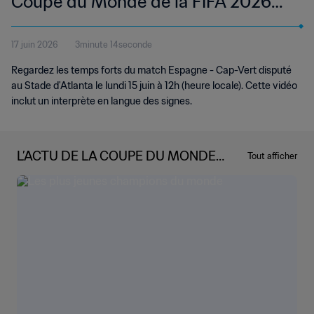
Coupe du Monde de la FIFA 2026™ |
Temps forts | Langue des signes
17 juin 2026
3minute 14seconde
internationale (LSI)
Regardez les temps forts du match Espagne - Cap-Vert disputé
au Stade d'Atlanta le lundi 15 juin à 12h (heure locale). Cette vidéo
inclut un interprète en langue des signes.
L’ACTU DE LA COUPE DU MONDE
Tout afficher
DE LA FIFA 2026™