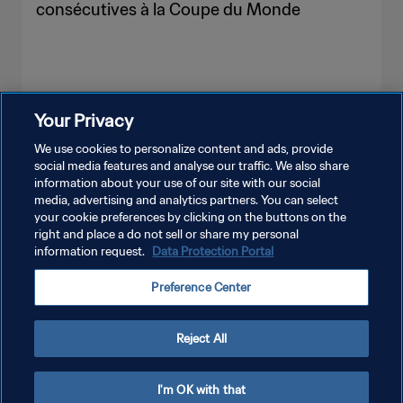
consécutives à la Coupe du Monde
Your Privacy
PLUS
We use cookies to personalize content and ads, provide
social media features and analyse our traffic. We also share
information about your use of our site with our social
media, advertising and analytics partners. You can select
your cookie preferences by clicking on the buttons on the
right and place a do not sell or share my personal
information request.
Data Protection Portal
POLITIQUE DE CONFIDENTIALITÉ
Preference Center
CONDITIONS D'UTILISATION
GÉRER VOS PRÉFÉRENCES SUR LES COOKIES
Reject All
Copyright © 1994 - 2026 FIFA. Tous droits réservés.
I'm OK with that