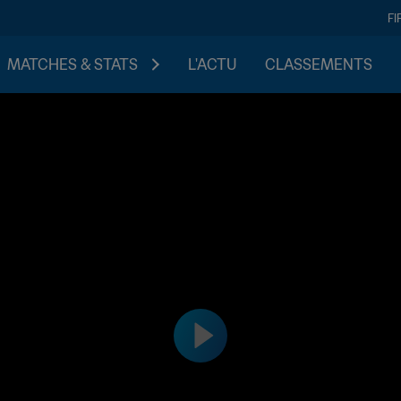
FI
MATCHES & STATS
L'ACTU
CLASSEMENTS