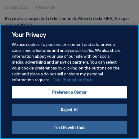
18 août 2022
49seconde
du Sud 2010™
Regardez chaque but de la Coupe du Monde de la FIFA, Afrique
du Sud 2010™.
Your Privacy
We use cookies to personalize content and ads, provide
social media features and analyse our traffic. We also share
information about your use of our site with our social
media, advertising and analytics partners. You can select
POLITIQUE DE CONFIDENTIALITÉ
your cookie preferences by clicking on the buttons on the
right and place a do not sell or share my personal
CONDITIONS D'UTILISATION
information request.
Data Protection Portal
GÉRER VOS PRÉFÉRENCES SUR LES COOKIES
Preference Center
Copyright © 1994 - 2026 FIFA. Tous droits réservés.
Reject All
I'm OK with that