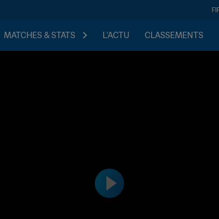
FI
MATCHES & STATS
L'ACTU
CLASSEMENTS