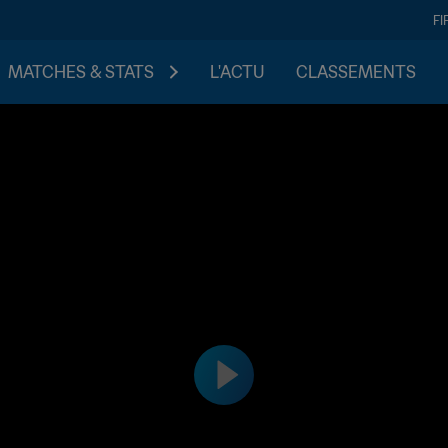
FI
MATCHES & STATS
L'ACTU
CLASSEMENTS