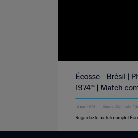
Écosse - Brésil |
1974™ | Match com
18 juin 1974
1heure 30minute 4
Regardez le match complet Écosse