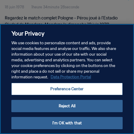
18 juin 1978
1heure 34minute 28seconde
Regardez le match complet Pologne - Pérou joué à l'Estadio
Ciudad de Mendoza, Mendoza le dimanche 18 juin 1978.
Your Privacy
We use cookies to personalize content and ads, provide
social media features and analyse our traffic. We also share
information about your use of our site with our social
media, advertising and analytics partners. You can select
your cookie preferences by clicking on the buttons on the
POLITIQUE DE CONFIDENTIALITÉ
right and place a do not sell or share my personal
information request.
Data Protection Portal
CONDITIONS D'UTILISATION
GÉRER VOS PRÉFÉRENCES SUR LES COOKIES
Preference Center
Copyright © 1994 - 2026 FIFA. Tous droits réservés.
Reject All
I'm OK with that