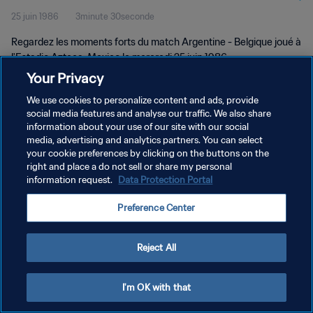
25 juin 1986
3minute 30seconde
Regardez les moments forts du match Argentine - Belgique joué à
l'Estadio Azteca, Mexico le mercredi 25 juin 1986.
Your Privacy
We use cookies to personalize content and ads, provide
social media features and analyse our traffic. We also share
information about your use of our site with our social
media, advertising and analytics partners. You can select
your cookie preferences by clicking on the buttons on the
POLITIQUE DE CONFIDENTIALITÉ
right and place a do not sell or share my personal
information request.
Data Protection Portal
CONDITIONS D'UTILISATION
GÉRER VOS PRÉFÉRENCES SUR LES COOKIES
Preference Center
Copyright © 1994 - 2026 FIFA. Tous droits réservés.
Reject All
I'm OK with that