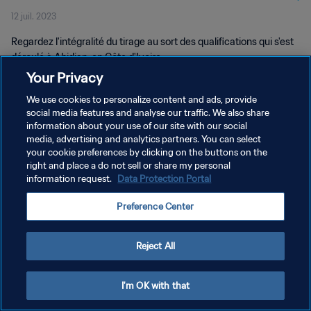
12 juil. 2023
Regardez l'intégralité du tirage au sort des qualifications qui s'est
déroulé à Abidjan, en Côte d'Ivoire.
Your Privacy
We use cookies to personalize content and ads, provide
social media features and analyse our traffic. We also share
information about your use of our site with our social
media, advertising and analytics partners. You can select
POLITIQUE DE CONFIDENTIALITÉ
your cookie preferences by clicking on the buttons on the
right and place a do not sell or share my personal
CONDITIONS D'UTILISATION
information request.
Data Protection Portal
GÉRER VOS PRÉFÉRENCES SUR LES COOKIES
Preference Center
Copyright © 1994 - 2026 FIFA. Tous droits réservés.
Reject All
I'm OK with that