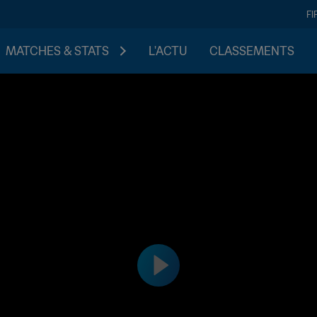
FI
MATCHES & STATS
L'ACTU
CLASSEMENTS