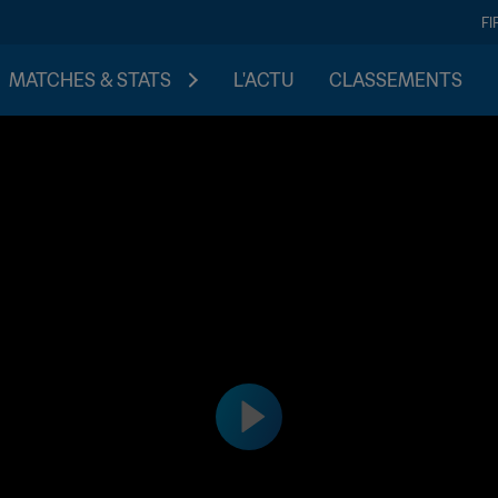
FI
MATCHES & STATS
L'ACTU
CLASSEMENTS