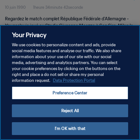
10 juin 1990
1heure 34minute 42seconde
1990™ | Match complet
Regardez le match complet République Fédérale d'Allemagne -
Yougoslavie joué au Stadio Giuseppe Meazza à San Siro, Milan le
dimanche 10 juin 1990.
Your Privacy
We use cookies to personalize content and ads, provide
social media features and analyse our traffic. We also share
information about your use of our site with our social
media, advertising and analytics partners. You can select
your cookie preferences by clicking on the buttons on the
right and place a do not sell or share my personal
POLITIQUE DE CONFIDENTIALITÉ
information request.
Data Protection Portal
CONDITIONS D'UTILISATION
Preference Center
GÉRER VOS PRÉFÉRENCES SUR LES COOKIES
Copyright © 1994 - 2026 FIFA. Tous droits réservés.
Reject All
I'm OK with that