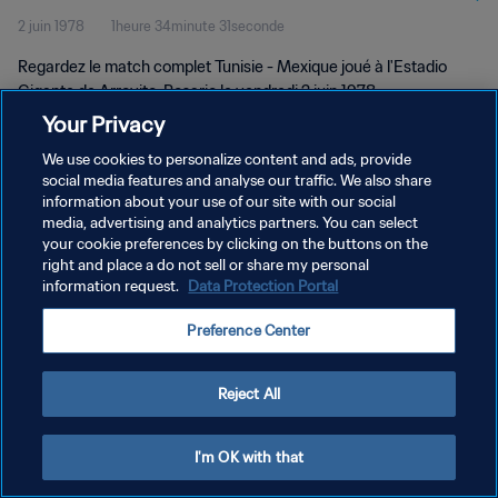
2 juin 1978
1heure 34minute 31seconde
complet
Regardez le match complet Tunisie - Mexique joué à l'Estadio
Gigante de Arroyito, Rosario le vendredi 2 juin 1978.
Your Privacy
We use cookies to personalize content and ads, provide
social media features and analyse our traffic. We also share
information about your use of our site with our social
media, advertising and analytics partners. You can select
POLITIQUE DE CONFIDENTIALITÉ
your cookie preferences by clicking on the buttons on the
right and place a do not sell or share my personal
CONDITIONS D'UTILISATION
information request.
Data Protection Portal
GÉRER VOS PRÉFÉRENCES SUR LES COOKIES
Preference Center
Copyright © 1994 - 2026 FIFA. Tous droits réservés.
Reject All
I'm OK with that