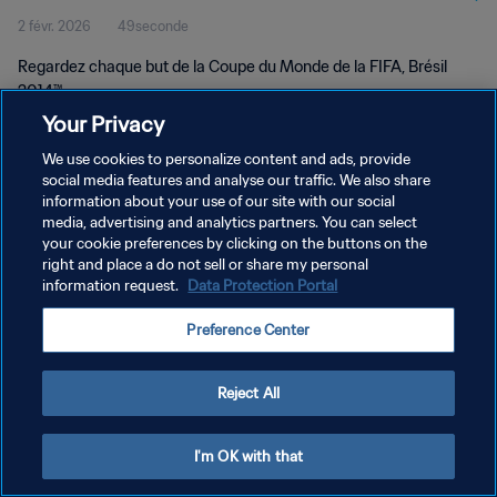
2 févr. 2026
49seconde
Regardez chaque but de la Coupe du Monde de la FIFA, Brésil
2014™.
Your Privacy
We use cookies to personalize content and ads, provide
social media features and analyse our traffic. We also share
information about your use of our site with our social
media, advertising and analytics partners. You can select
POLITIQUE DE CONFIDENTIALITÉ
your cookie preferences by clicking on the buttons on the
right and place a do not sell or share my personal
CONDITIONS D'UTILISATION
information request.
Data Protection Portal
GÉRER VOS PRÉFÉRENCES SUR LES COOKIES
Preference Center
Copyright © 1994 - 2026 FIFA. Tous droits réservés.
Reject All
I'm OK with that