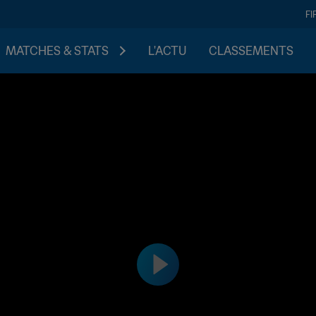
FI
MATCHES & STATS
L'ACTU
CLASSEMENTS