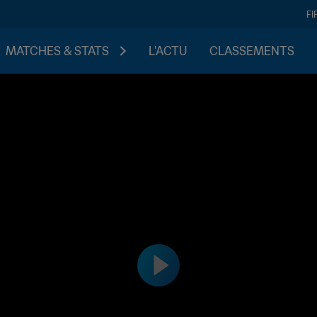
FI
MATCHES & STATS
L'ACTU
CLASSEMENTS