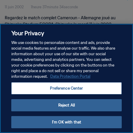
11 juin 2002
1heure 37minute 34seconde
complet
Regardez le match complet Cameroun - Allemagne joué au
Shizuoka Stadium ECOPA, Shizuoka le mardi 11 juin 2002.
Your Privacy
We use cookies to personalize content and ads, provide
social media features and analyse our traffic. We also share
information about your use of our site with our social
media, advertising and analytics partners. You can select
POLITIQUE DE CONFIDENTIALITÉ
your cookie preferences by clicking on the buttons on the
right and place a do not sell or share my personal
CONDITIONS D'UTILISATION
information request.
Data Protection Portal
GÉRER VOS PRÉFÉRENCES SUR LES COOKIES
Preference Center
Copyright © 1994 - 2026 FIFA. Tous droits réservés.
Reject All
I'm OK with that