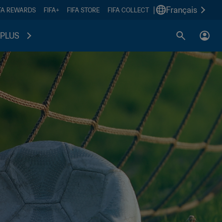
|
Français
FA REWARDS
FIFA+
FIFA STORE
FIFA COLLECT
PLUS