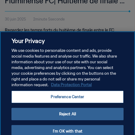
Fluminense FC| Huitième de finale |
Coupe du Monde des Clubs de la
30 juin 2025
2minute 5seconde
FIFA 2025™ | Temps forts
Regardez les temps forts du huitième de finale entre le FC
Internazionale Milano et le Fluminense FC disputé au Bank of
Your Privacy
America Stadium de Charlotte, le lundi 30 juin à 15h (heure locale).
We use cookies to personalize content and ads, provide
social media features and analyse our traffic. We also share
information about your use of our site with our social
media, advertising and analytics partners. You can select
your cookie preferences by clicking on the buttons on the
right and place a do not sell or share my personal
information request.
Data Protection Portal
POLITIQUE DE CONFIDENTIALITÉ
Preference Center
CONDITIONS D'UTILISATION
GÉRER VOS PRÉFÉRENCES SUR LES COOKIES
Reject All
Copyright © 1994 - 2026 FIFA. Tous droits réservés.
I'm OK with that