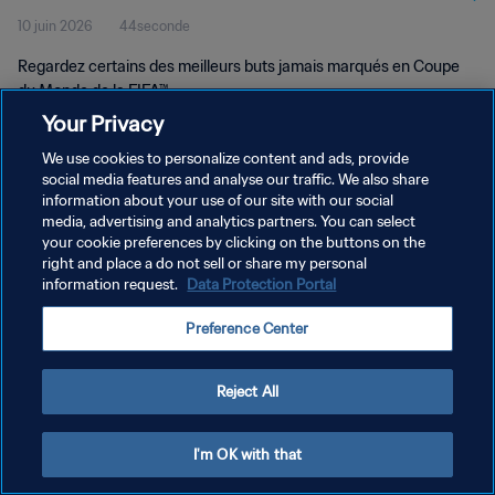
10 juin 2026
44seconde
Regardez certains des meilleurs buts jamais marqués en Coupe
du Monde de la FIFA™.
Your Privacy
We use cookies to personalize content and ads, provide
social media features and analyse our traffic. We also share
information about your use of our site with our social
media, advertising and analytics partners. You can select
your cookie preferences by clicking on the buttons on the
POLITIQUE DE CONFIDENTIALITÉ
right and place a do not sell or share my personal
information request.
Data Protection Portal
CONDITIONS D'UTILISATION
GÉRER VOS PRÉFÉRENCES SUR LES COOKIES
Preference Center
Copyright © 1994 - 2026 FIFA. Tous droits réservés.
Reject All
I'm OK with that