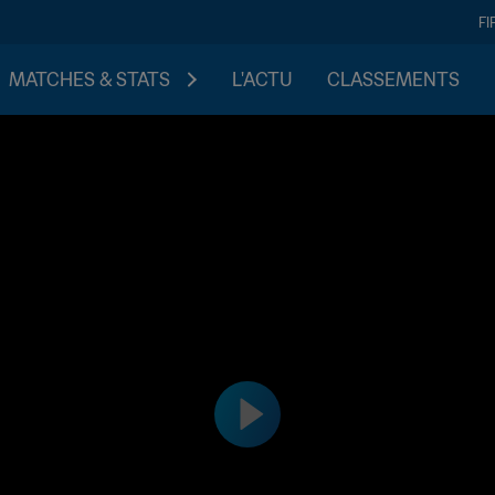
FI
MATCHES & STATS
L'ACTU
CLASSEMENTS