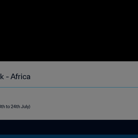
k - Africa
8th to 24th July)