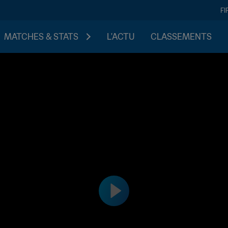
FI
MATCHES & STATS
L'ACTU
CLASSEMENTS