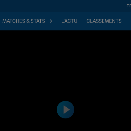
FI
MATCHES & STATS
L'ACTU
CLASSEMENTS