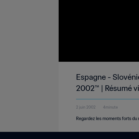
Espagne - Slovéni
2002™ | Résumé v
2 juin 2002
4minute
Regardez les moments forts du 