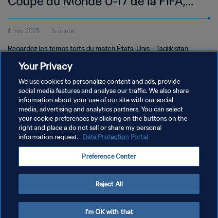
Coupe du Monde U-17 de la FIFA,
Qatar 2025™ | Temps forts
8 nov. 2025
2minute
Regardez les temps forts du match États-Unis - Tadjikistan
disputé à l’Aspire Zone, Doha le samedi 8 novembre à 17h45
Your Privacy
(heure locale).
We use cookies to personalize content and ads, provide
social media features and analyse our traffic. We also share
information about your use of our site with our social
media, advertising and analytics partners. You can select
your cookie preferences by clicking on the buttons on the
right and place a do not sell or share my personal
information request.
Data Protection Portal
POLITIQUE DE CONFIDENTIALITÉ
Preference Center
CONDITIONS D'UTILISATION
GÉRER VOS PRÉFÉRENCES SUR LES COOKIES
Reject All
Copyright © 1994 - 2026 FIFA. Tous droits réservés.
I'm OK with that