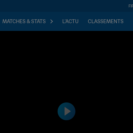
FI
MATCHES & STATS
L'ACTU
CLASSEMENTS