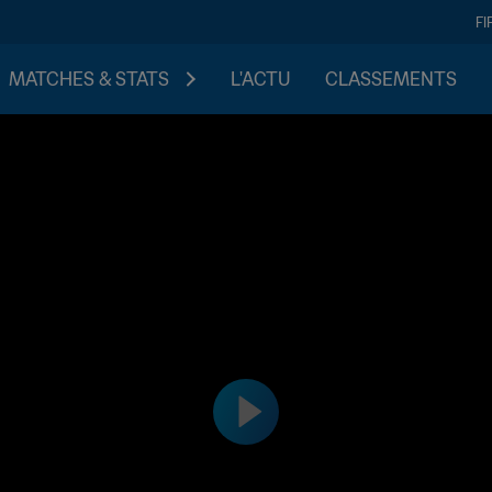
FI
MATCHES & STATS
L'ACTU
CLASSEMENTS