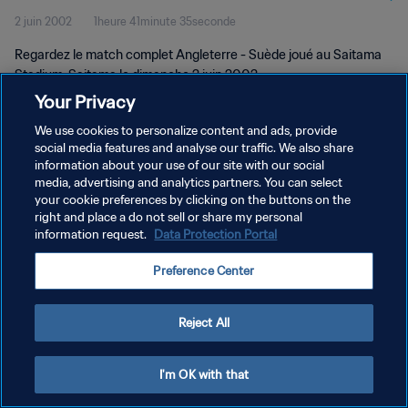
2 juin 2002
1heure 41minute 35seconde
complet
Regardez le match complet Angleterre - Suède joué au Saitama
Stadium, Saitama le dimanche 2 juin 2002.
Your Privacy
We use cookies to personalize content and ads, provide
social media features and analyse our traffic. We also share
information about your use of our site with our social
media, advertising and analytics partners. You can select
POLITIQUE DE CONFIDENTIALITÉ
your cookie preferences by clicking on the buttons on the
right and place a do not sell or share my personal
CONDITIONS D'UTILISATION
information request.
Data Protection Portal
GÉRER VOS PRÉFÉRENCES SUR LES COOKIES
Preference Center
Copyright © 1994 - 2026 FIFA. Tous droits réservés.
Reject All
I'm OK with that